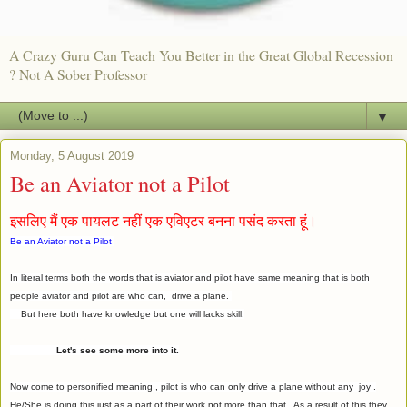
A Crazy Guru Can Teach You Better in the Great Global Recession
? Not A Sober Professor
▼
Monday, 5 August 2019
Be an Aviator not a Pilot
इसलिए मैं एक पायलट नहीं एक एविएटर बनना पसंद करता हूं।
Be an Aviator not a Pilot
In literal terms both the words that is aviator and pilot have same meaning that is both
people aviator and pilot are who can, drive a plane.
But here both have knowledge but one will lacks skill.
Let's see some more into it.
Now come to personified meaning , pilot is who can only drive a plane without any joy .
He/She is doing this just as a part of their work not more than that . As a result of this they