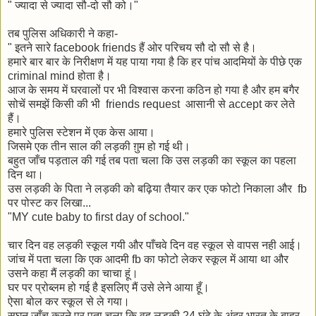
" ज्यादा से ज्यादा सौ-दो सौ को।"
तब पुलिस अधिकारी ने कहा-
" इतने सारे facebook friends हैं ओर परिचय सौ दो सौ से है।
हमारे बार बार के निरीक्षण में यह पाया गया है कि हर पांच आदमियों के पीछे एक
criminal mind होता है।
आज के समय में घरवालों पर भी विश्वास करना कठिन हो गया है और हम बगैर
सोचें समझें किसी की भी friends request आसानी से accept कर लेते
हैं।
हमारे पुलिस स्टेशन में एक केस आया।
जिसमे एक तीन साल की लड़की ग़ुम हो गई थी।
बहुत जाँच पड़ताल की गई तब पता चला कि उस लड़की का स्कूल का पहला
दिन था।
उस लड़की के पिता ने लड़की को बढ़िया तैयार कर एक फोटो निकाला और fb
पर पोस्ट कर लिखा...
"MY cute baby to first day of school."
चार दिन वह लड़की स्कूल गयी और पाँचवे दिन वह स्कूल से वापस नही आई।
जांच में पता चला कि एक आदमी fb का फोटो लेकर स्कूल में आया था और
उसने कहा मैं लड़की का चाचा हूं।
घर पर प्रोब्लम हो गई है इसलिए मैं उसे लेने आया हूँ।
ऐसा बोल कर स्कूल से ले गया।
सघन जाँच करने पर पता चला कि वह लड़की 24 घंटे के अंदर भारत के बाहर