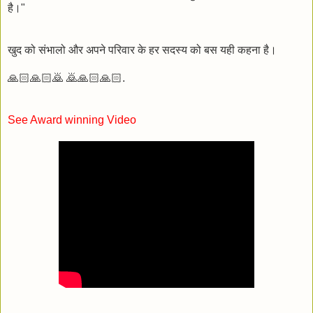
है।"
खुद को संभालो और अपने परिवार के हर सदस्य को बस यही कहना है।
🙏🏻🙏🏻🙇 🙇🙏🏻🙏🏻.
See Award winning Video