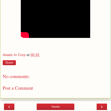
Asiatic In Corp
at
00:32
Share
No comments:
Post a Comment
‹
›
Home